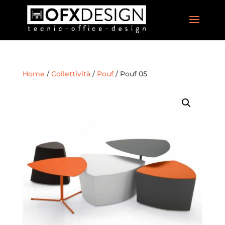
Home
/
Collettività
/
Pouf
/ Pouf 05