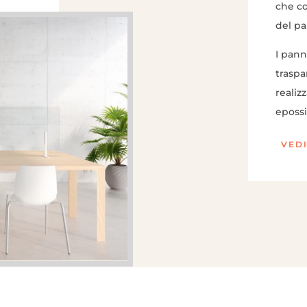
che co
del pa
I pann
traspa
realiz
epossi
VED