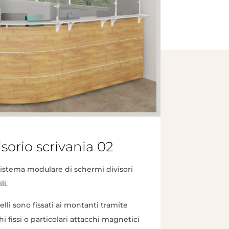
isorio scrivania 02
sistema modulare di schermi divisori
li.
elli sono fissati ai montanti tramite
hi fissi o particolari attacchi magnetici