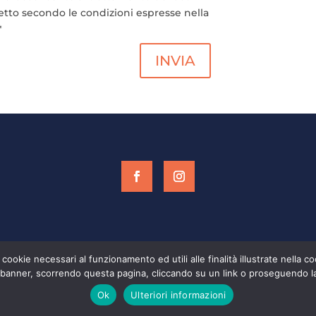
etto secondo le condizioni espresse nella
*
INVIA
 cookie necessari al funzionamento ed utili alle finalità illustrate nella 
merciale@ofxdesign.it
banner, scorrendo questa pagina, cliccando su un link o proseguendo la 
Ok
Ulteriori informazioni
Consulente Web