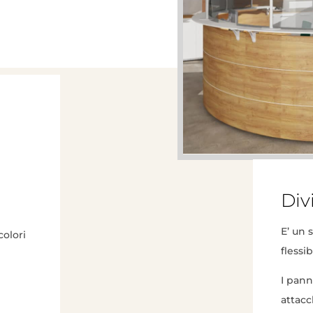
Div
E’ un 
colori
flessibi
I pann
attacc