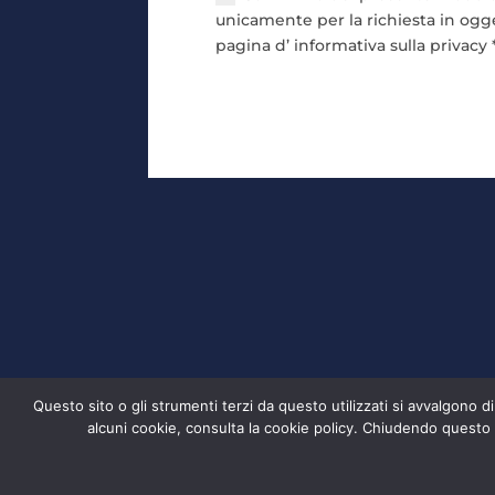
unicamente per la richiesta in ogg
pagina d’ informativa sulla privacy 
Questo sito o gli strumenti terzi da questo utilizzati si avvalgono di
Ofx design - P. Iva 12838860018 - E-mail:
com
alcuni cookie, consulta la cookie policy. Chiudendo questo 
Informativa Privacy
-
Cookie Policy
© 2021