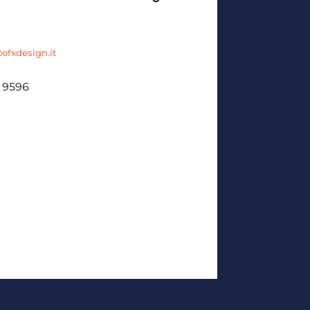
fxdesign.it
 9596