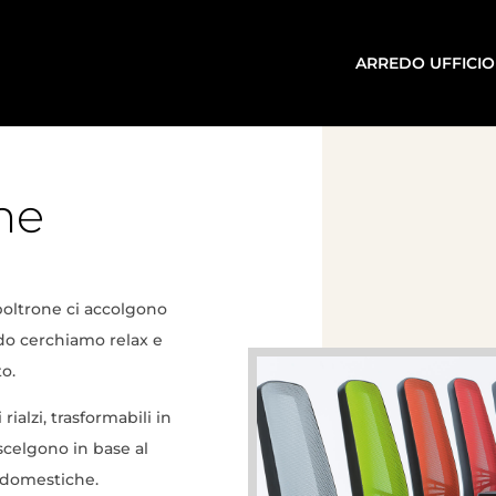
ARREDO UFFICIO
ne
poltrone ci accolgono
ndo cerchiamo relax e
to.
rialzi, trasformabili in
 scelgono in base al
i domestiche.