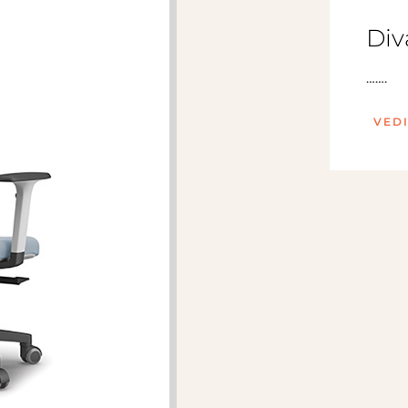
Div
…….
VED